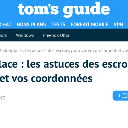
ACHAT
BONS PLANS
TESTS
FORFAIT MOBILE
VPN
ots
Windows
Freebox Ultra
rketplace : les astuces des escrocs pour voler votre argent et v
ce : les astuces des escro
 et vos coordonnées
1
023