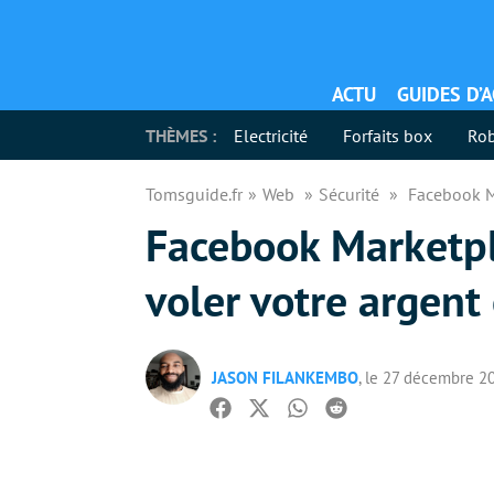
ACTU
GUIDES D’
THÈMES :
Electricité
Forfaits box
Rob
Tomsguide.fr
Web
Sécurité
Facebook Ma
Facebook Marketpla
voler votre argent
JASON FILANKEMBO
, le 27 décembre 2
Facebook
Twitter
Whatsapp
Reddit