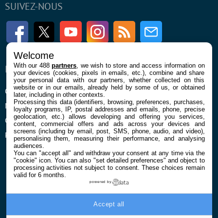
SUIVEZ-NOUS
Facebook
Twitter
Youtube
Instagram
RSS
Newsletter
Welcome
With our 488
partners
, we wish to store and access information on
ENTREPRISE
À PROPOS
your devices (cookies, pixels in emails, etc.), combine and share
your personal data with our partners, whether collected on this
website or in our emails, already held by some of us, or obtained
Qui sommes nous
La rédaction
later, including in other contexts.
Processing this data (identifiers, browsing, preferences, purchases,
Mentions légales et CGU
Contact
loyalty programs, IP, postal addresses and emails, phone, precise
geolocation, etc.) allows developing and offering you services,
Confidentialité et Cookies
content, commercial offers and ads across your devices and
screens (including by email, post, SMS, phone, audio, and video),
Préférences cookies
personalising them, measuring their performance, and analysing
audiences.
You can "accept all" and withdraw your consent at any time via the
"cookie" icon
. You can also "set detailed preferences" and object to
processing activities not subject to consent. These choices remain
valid for 6 months.
powered by
© 2026 Galaxie Media Tous droits réservés
Accept all