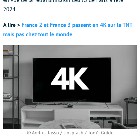
2024.
A lire >
France 2 et France 3 passent en 4K sur la TNT
mais pas chez tout le monde
© Andres Jasso / Unsplash / Tom’s Guide