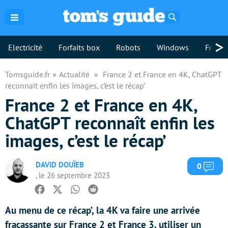
Rechercher
>
Electricité
Forfaits box
Robots
Windows
Freebo
Tomsguide.fr
Actualité
France 2 et France en 4K, ChatGPT
reconnaît enfin les images, c’est le récap’
France 2 et France en 4K,
ChatGPT reconnaît enfin les
images, c’est le récap’
DAVID DOUÏEB
Com
0
, le 26 septembre 2023
Facebook
Twitter
Whatsapp
Reddit
Au menu de ce récap’, la 4K va faire une arrivée
fracassante sur France 2 et France 3, utiliser un