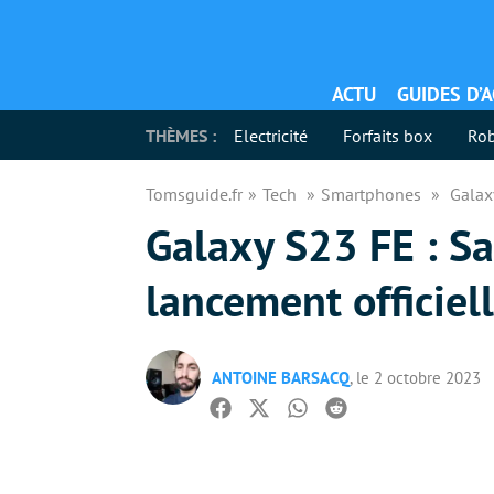
ACTU
GUIDES D’
THÈMES :
Electricité
Forfaits box
Rob
Tomsguide.fr
Tech
Smartphones
Galax
Galaxy S23 FE : S
lancement officiell
ANTOINE BARSACQ
, le 2 octobre 2023
Facebook
Twitter
Whatsapp
Reddit