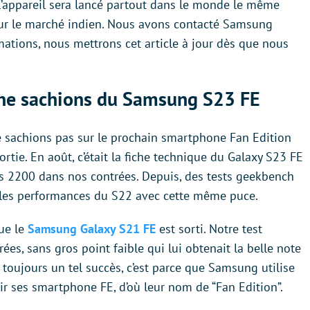
 l’appareil sera lancé partout dans le monde le même
our le marché indien. Nous avons contacté Samsung
rmations, nous mettrons cet article à jour dès que nous
s ne sachions du Samsung S23 FE
ne sachions pas sur le prochain smartphone Fan Edition
rtie. En août, c’était la fiche technique du Galaxy S23 FE
os 2200 dans nos contrées. Depuis, des tests geekbench
e les performances du S22 avec cette même puce.
ue le
Samsung Galaxy S21 FE
est sorti. Notre test
rées, sans gros point faible qui lui obtenait la belle note
toujours un tel succès, c’est parce que Samsung utilise
oir ses smartphone FE, d’où leur nom de “Fan Edition”.