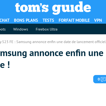
ACHAT
BONS PLANS
TESTS
FORFAIT MOBILE
VPN
ots
Windows
Freebox Ultra
y S23 FE : Samsung annonce enfin une date de lancement officiell
amsung annonce enfin une 
e !
0