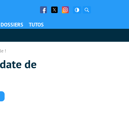
Facebook
Twitter
Facebook
Rechercher
DOSSIERS
TUTOS
e !
date de
Commentaires