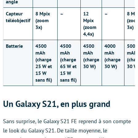
angle
Capteur
8 Mpix
–
12
–
8 Mp
téléobjectif
(zoom
Mpix
(zoo
3x)
(zoom
3x)
4,4x)
Batterie
4500
4500
4500
4000
5000
mAh
mAh
mAh
mAh
mAh
(charge
(charge
(charge
(charge
(cha
25 W et
65 W et
30 W)
30 W)
30 W
15 W
15 W
sans fil)
sans fil)
Un Galaxy S21, en plus grand
Sans surprise, le Galaxy S21 FE reprend à son compte
le look du Galaxy S21. De taille moyenne, le