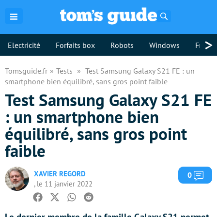
Rechercher
>
Electricité
Forfaits box
Robots
Windows
Freebo
Tomsguide.fr
Tests
Test Samsung Galaxy S21 FE : un
smartphone bien équilibré, sans gros point faible
Test Samsung Galaxy S21 FE
: un smartphone bien
équilibré, sans gros point
faible
XAVIER REGORD
Com
0
, le 11 janvier 2022
Facebook
Twitter
Whatsapp
Reddit