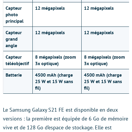
Capteur
12 mégapixels
12 mégapixels
photo
principal
Capteur
12 mégapixels
12 mégapixels
grand
angle
Capteur
8 mégapixels (zoom
8 mégapixels (zoom
téléobjectif
3x optique)
3x optique)
Batterie
4500 mAh (charge
4500 mAh (charge
25 W et 15 W sans
25 W et 15 W sans
fil)
fil)
Le Samsung Galaxy S21 FE est disponible en deux
versions : la première est équipée de 6 Go de mémoire
vive et de 128 Go d’espace de stockage. Elle est