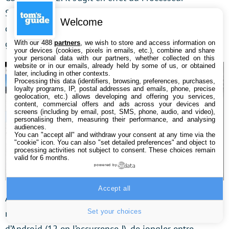
Snapdragon 888 (et non pas sa toute dernière
Welcome
déclinaison, le Snapdragon 888+), le modèle phare de
gamme de Qualcomm de l’année 2021.
With our 488
partners
, we wish to store and access information on
your devices (cookies, pixels in emails, etc.), combine and share
your personal data with our partners, whether collected on this
website or in our emails, already held by some of us, or obtained
later, including in other contexts.
Processing this data (identifiers, browsing, preferences, purchases,
loyalty programs, IP, postal addresses and emails, phone, precise
geolocation, etc.) allows developing and offering you services,
content, commercial offers and ads across your devices and
screens (including by email, post, SMS, phone, audio, and video),
personalising them, measuring their performance, and analysing
audiences.
You can "accept all" and withdraw your consent at any time via the
"cookie" icon
. You can also "set detailed preferences" and object to
processing activities not subject to consent. These choices remain
valid for 6 months.
powered by
Accept all
Autant dire que le smartphone offre une excellente
Set your choices
réactivité, qu’il s’agisse des naviguer dans menus
d’Android (12 en l’occurrence !), de jongler entre