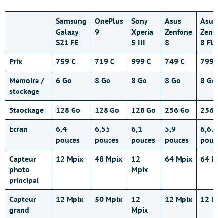
Samsung
OnePlus
Sony
Asus
Asus
Galaxy
9
Xperia
Zenfone
Zenf
S21 FE
5 III
8
8 Fli
Prix
759 €
719 €
999 €
749 €
799 
Mémoire /
6 Go
8 Go
8 Go
8 Go
8 Go
stockage
Staockage
128 Go
128 Go
128 Go
256 Go
256 
Ecran
6,4
6,55
6,1
5,9
6,67
pouces
pouces
pouces
pouces
pouc
Capteur
12 Mpix
48 Mpix
12
64 Mpix
64 M
photo
Mpix
principal
Capteur
12 Mpix
50 Mpix
12
12 Mpix
12 M
grand
Mpix