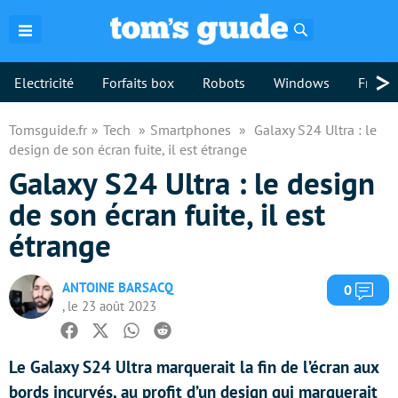
Rechercher
>
Electricité
Forfaits box
Robots
Windows
Freebo
Tomsguide.fr
Tech
Smartphones
Galaxy S24 Ultra : le
design de son écran fuite, il est étrange
Galaxy S24 Ultra : le design
de son écran fuite, il est
étrange
ANTOINE BARSACQ
Com
0
, le 23 août 2023
Facebook
Twitter
Whatsapp
Reddit
Le Galaxy S24 Ultra marquerait la fin de l’écran aux
bords incurvés, au profit d’un design qui marquerait