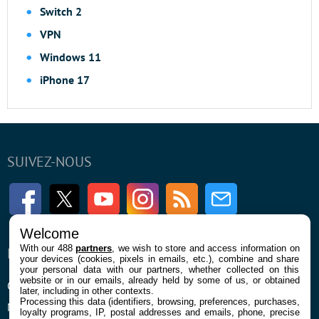
Switch 2
VPN
Windows 11
iPhone 17
SUIVEZ-NOUS
Facebook
Twitter
Youtube
Instagram
RSS
Newsletter
Welcome
With our 488
partners
, we wish to store and access information on
ENTREPRISE
À PROPOS
your devices (cookies, pixels in emails, etc.), combine and share
your personal data with our partners, whether collected on this
website or in our emails, already held by some of us, or obtained
Qui sommes nous
La rédaction
later, including in other contexts.
Processing this data (identifiers, browsing, preferences, purchases,
Mentions légales et CGU
Contact
loyalty programs, IP, postal addresses and emails, phone, precise