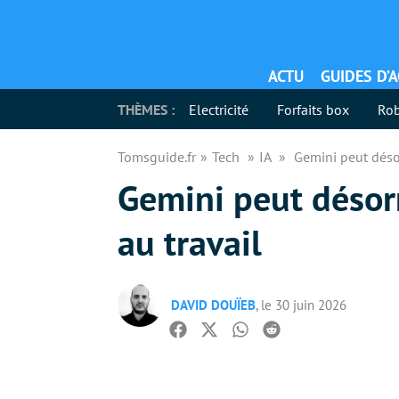
ACTU
GUIDES D’
THÈMES :
Electricité
Forfaits box
Rob
Tomsguide.fr
Tech
IA
Gemini peut déso
Gemini peut désor
au travail
DAVID DOUÏEB
, le 30 juin 2026
Facebook
Twitter
Whatsapp
Reddit