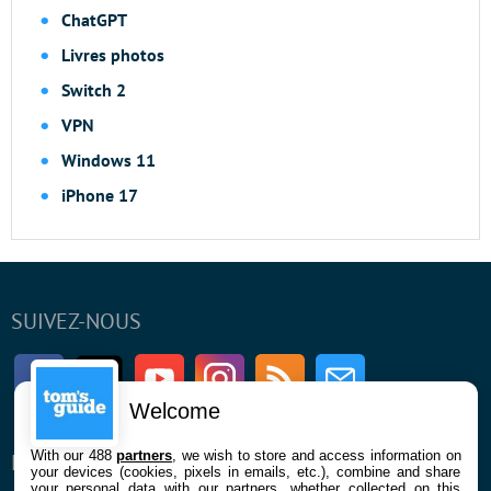
ChatGPT
Livres photos
Switch 2
VPN
Windows 11
iPhone 17
SUIVEZ-NOUS
Facebook
Twitter
Youtube
Instagram
RSS
Newsletter
Welcome
With our 488
partners
, we wish to store and access information on
ENTREPRISE
À PROPOS
your devices (cookies, pixels in emails, etc.), combine and share
your personal data with our partners, whether collected on this