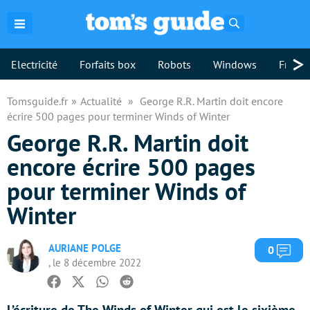
Rechercher
>
Electricité
Forfaits box
Robots
Windows
Freebo
Tomsguide.fr
Actualité
George R.R. Martin doit encore
écrire 500 pages pour terminer Winds of Winter
George R.R. Martin doit
encore écrire 500 pages
pour terminer Winds of
Winter
AURIANE POLGE
Com
0
, le 8 décembre 2022
Facebook
Twitter
Whatsapp
Reddit