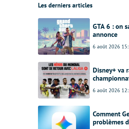
Les derniers articles
GTA 6 : on s
annonce
6 août 2026 15
Disney+ va r
championna
6 août 2026 12
Comment Gem
problèmes d