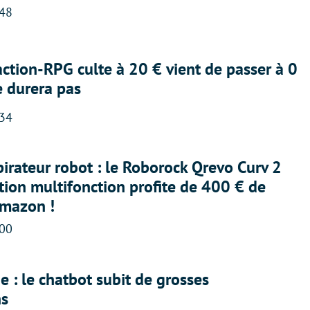
:48
action-RPG culte à 20 € vient de passer à 0
e durera pas
:34
irateur robot : le Roborock Qrevo Curv 2
ation multifonction profite de 400 € de
Amazon !
:00
 : le chatbot subit de grosses
ns