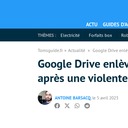
ACTU
GUIDES D’
THÈMES :
Electricité
Forfaits box
Rob
Tomsguide.fr
Actualité
Google Drive enlèv
Google Drive enlève
après une violente
ANTOINE BARSACQ
, le 5 avril 2023
Facebook
Twitter
Whatsapp
Reddit