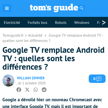
Rechercher
>
Electricité
Forfaits box
Robots
Windows
Freebo
Tomsguide.fr
Actualité
Google TV remplace Android TV :
quelles sont les différences ?
Google TV remplace Android
TV : quelles sont les
différences ?
WILLIAM ZIMMER
Com
0
, le 1 octobre 2020
Facebook
Twitter
Whatsapp
Reddit
Google a dévoilé hier un nouveau Chromecast avec
une interface Google TV, mais il est important de