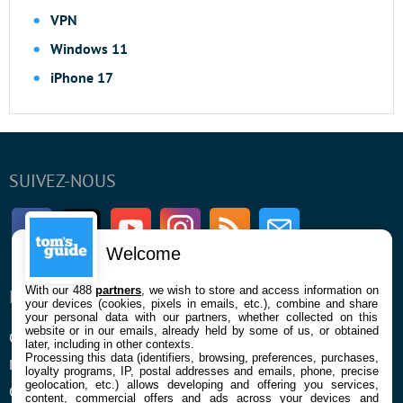
VPN
Windows 11
iPhone 17
SUIVEZ-NOUS
Facebook
Twitter
Youtube
Instagram
RSS
Newsletter
Welcome
With our 488
partners
, we wish to store and access information on
ENTREPRISE
À PROPOS
your devices (cookies, pixels in emails, etc.), combine and share
your personal data with our partners, whether collected on this
website or in our emails, already held by some of us, or obtained
Qui sommes nous
La rédaction
later, including in other contexts.
Processing this data (identifiers, browsing, preferences, purchases,
Mentions légales et CGU
Contact
loyalty programs, IP, postal addresses and emails, phone, precise
geolocation, etc.) allows developing and offering you services,
Confidentialité et Cookies
content, commercial offers and ads across your devices and