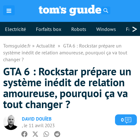
Rechercher
>
Electricité
Forfaits box
Robots
Windows
Freebo
Tomsguide.fr
Actualité
GTA 6 : Rockstar prépare un
système inédit de relation amoureuse, pourquoi ça va tout
changer ?
GTA 6 : Rockstar prépare un
système inédit de relation
amoureuse, pourquoi ça va
tout changer ?
DAVID DOUÏEB
Com
0
, le 11 avril 2023
Facebook
Twitter
Whatsapp
Reddit