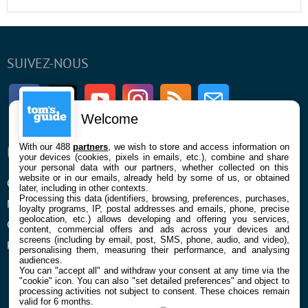
SUIVEZ-NOUS
Facebook
Twitter
Youtube
Instagram
RSS
Newsletter
Welcome
With our 488
partners
, we wish to store and access information on
ENTREPRISE
À PROPOS
your devices (cookies, pixels in emails, etc.), combine and share
your personal data with our partners, whether collected on this
website or in our emails, already held by some of us, or obtained
Qui sommes nous
La rédaction
later, including in other contexts.
Processing this data (identifiers, browsing, preferences, purchases,
Mentions légales et CGU
Contact
loyalty programs, IP, postal addresses and emails, phone, precise
geolocation, etc.) allows developing and offering you services,
Confidentialité et Cookies
content, commercial offers and ads across your devices and
screens (including by email, post, SMS, phone, audio, and video),
Préférences cookies
personalising them, measuring their performance, and analysing
audiences.
You can "accept all" and withdraw your consent at any time via the
"cookie" icon
. You can also "set detailed preferences" and object to
processing activities not subject to consent. These choices remain
valid for 6 months.