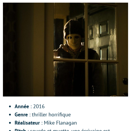
Année
: 2016
Genre
: thriller horrifique
Réalisateur
: Mike Flanagan
Pitch
: sourde et muette, une écrivaine est