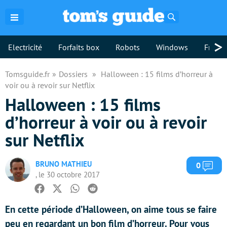
Rechercher
>
Electricité
Forfaits box
Robots
Windows
Freebo
Tomsguide.fr
Dossiers
Halloween : 15 films d’horreur à
voir ou à revoir sur Netflix
Halloween : 15 films
d’horreur à voir ou à revoir
sur Netflix
BRUNO MATHIEU
Com
0
, le 30 octobre 2017
Facebook
Twitter
Whatsapp
Reddit
En cette période d’Halloween, on aime tous se faire
peu en regardant un bon film d’horreur. Pour vous