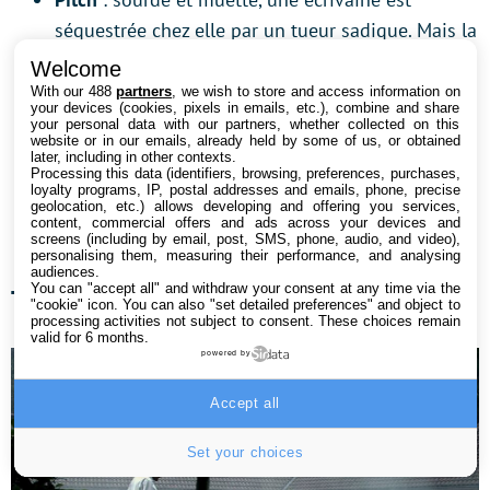
séquestrée chez elle par un tueur sadique. Mais la
jeune femme est bien déterminée à rester en vie
Welcome
et va tout faire pour tenter de se débarrasser de
With our 488
partners
, we wish to store and access information on
your devices (cookies, pixels in emails, etc.), combine and share
cet intrus.
your personal data with our partners, whether collected on this
website or in our emails, already held by some of us, or obtained
Pourquoi ça fait peur
: réalisé par Mike Flanagan,
later, including in other contexts.
Processing this data (identifiers, browsing, preferences, purchases,
qui n’en est pas à son coup d’essai en matière de
loyalty programs, IP, postal addresses and emails, phone, precise
geolocation, etc.) allows developing and offering you services,
thriller, ce film nous plonge dans un huis clos
content, commercial offers and ads across your devices and
screens (including by email, post, SMS, phone, audio, and video),
intelligemment mené et des plus oppressants.
personalising them, measuring their performance, and analysing
audiences.
You can "accept all" and withdraw your consent at any time via the
The Human Centipede
"cookie" icon
. You can also "set detailed preferences" and object to
processing activities not subject to consent. These choices remain
valid for 6 months.
powered by
Accept all
Set your choices