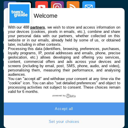
Facebook
Twitter
Youtube
Instagram
RSS
Newsletter
Welcome
With our 488
partners
, we wish to store and access information on
ENTREPRISE
À PROPOS
your devices (cookies, pixels in emails, etc.), combine and share
your personal data with our partners, whether collected on this
website or in our emails, already held by some of us, or obtained
Qui sommes nous
La rédaction
later, including in other contexts.
Processing this data (identifiers, browsing, preferences, purchases,
Mentions légales et CGU
Contact
loyalty programs, IP, postal addresses and emails, phone, precise
geolocation, etc.) allows developing and offering you services,
Confidentialité et Cookies
content, commercial offers and ads across your devices and
screens (including by email, post, SMS, phone, audio, and video),
Préférences cookies
personalising them, measuring their performance, and analysing
audiences.
You can "accept all" and withdraw your consent at any time via the
"cookie" icon
. You can also "set detailed preferences" and object to
processing activities not subject to consent. These choices remain
valid for 6 months.
powered by
© 2026 Galaxie Media Tous droits réservés
Accept all
Set your choices