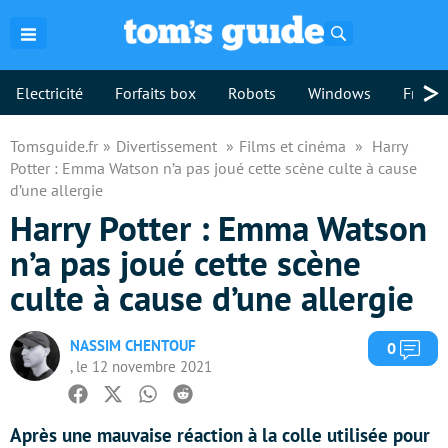
Rechercher
>
Electricité
Forfaits box
Robots
Windows
Freebo
Tomsguide.fr
Divertissement
Films et cinéma
Harry
Potter : Emma Watson n’a pas joué cette scène culte à cause
d’une allergie
Harry Potter : Emma Watson
n’a pas joué cette scène
culte à cause d’une allergie
NASSIM CHENTOUF
Com
0
, le 12 novembre 2021
Facebook
Twitter
Whatsapp
Reddit
Après une mauvaise réaction à la colle utilisée pour