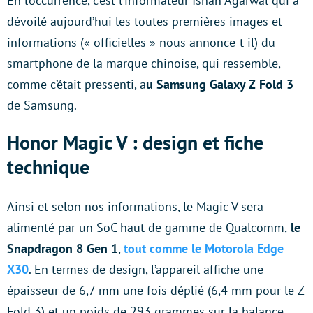
En l’occurrence, c’est l’informateur Ishan Agarwal qui a
dévoilé aujourd’hui les toutes premières images et
informations (« officielles » nous annonce-t-il) du
smartphone de la marque chinoise, qui ressemble,
comme c’était pressenti, a
u Samsung Galaxy Z Fold 3
de Samsung.
Honor Magic V : design et fiche
technique
Ainsi et selon nos informations, le Magic V sera
alimenté par un SoC haut de gamme de Qualcomm,
le
Snapdragon 8 Gen 1
,
tout comme le Motorola Edge
X30
. En termes de design, l’appareil affiche une
épaisseur de 6,7 mm une fois déplié (6,4 mm pour le Z
Fold 3) et un poids de 293 grammes sur la balance