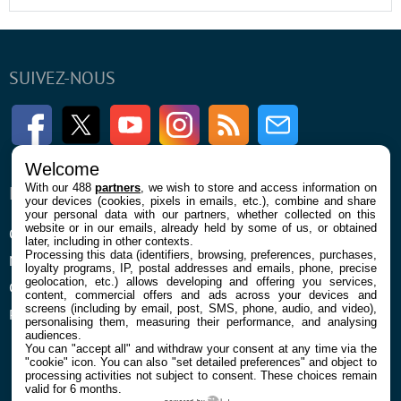
SUIVEZ-NOUS
Facebook
Twitter
Youtube
Instagram
RSS
Newsletter
Welcome
With our 488
partners
, we wish to store and access information on
ENTREPRISE
À PROPOS
your devices (cookies, pixels in emails, etc.), combine and share
your personal data with our partners, whether collected on this
website or in our emails, already held by some of us, or obtained
Qui sommes nous
La rédaction
later, including in other contexts.
Processing this data (identifiers, browsing, preferences, purchases,
Mentions légales et CGU
Contact
loyalty programs, IP, postal addresses and emails, phone, precise
geolocation, etc.) allows developing and offering you services,
Confidentialité et Cookies
content, commercial offers and ads across your devices and
screens (including by email, post, SMS, phone, audio, and video),
Préférences cookies
personalising them, measuring their performance, and analysing
audiences.
You can "accept all" and withdraw your consent at any time via the
"cookie" icon
. You can also "set detailed preferences" and object to
processing activities not subject to consent. These choices remain
valid for 6 months.