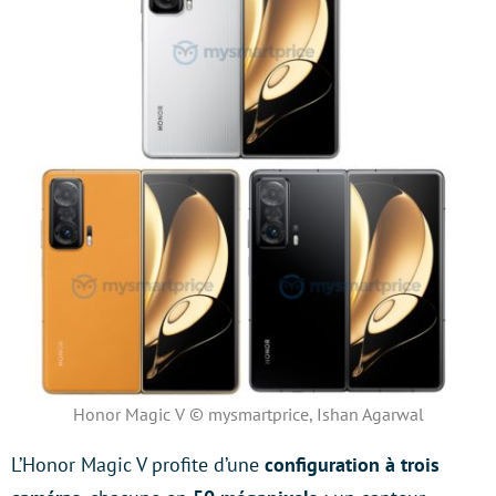
Honor Magic V © mysmartprice, Ishan Agarwal
L’Honor Magic V profite d’une
configuration à trois