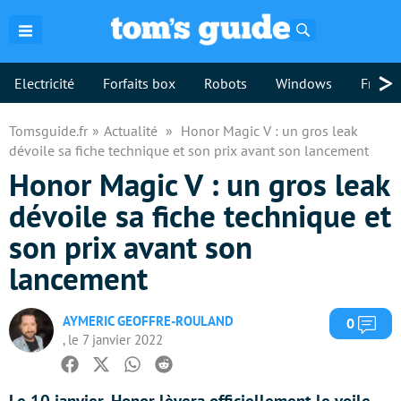
Rechercher
>
Electricité
Forfaits box
Robots
Windows
Freebo
Tomsguide.fr
Actualité
Honor Magic V : un gros leak
dévoile sa fiche technique et son prix avant son lancement
Honor Magic V : un gros leak
dévoile sa fiche technique et
son prix avant son
lancement
AYMERIC GEOFFRE-ROULAND
Com
0
, le 7 janvier 2022
Facebook
Twitter
Whatsapp
Reddit