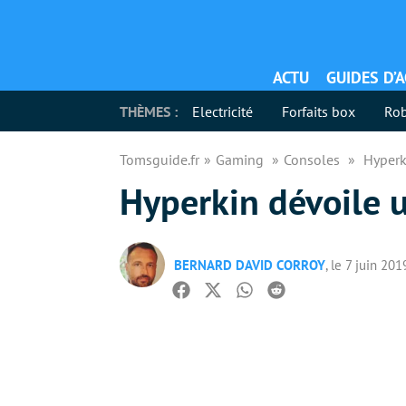
ACTU
GUIDES D’
THÈMES :
Electricité
Forfaits box
Rob
Tomsguide.fr
Gaming
Consoles
Hyperk
Hyperkin dévoile 
BERNARD DAVID CORROY
, le 7 juin 201
Facebook
Twitter
Whatsapp
Reddit