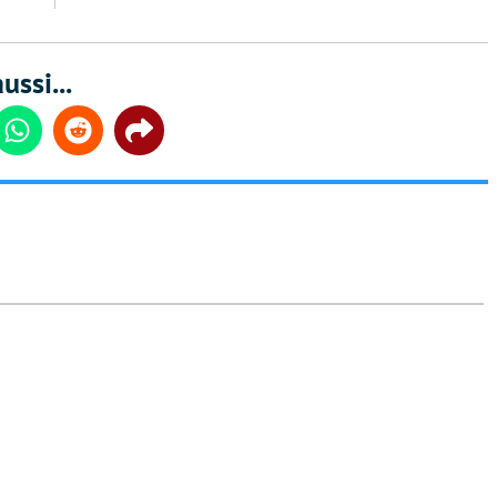
ussi...
din
Whatsapp
Reddit
Share