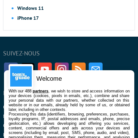
Windows 11
iPhone 17
SUIVEZ-NOUS
Facebook
Twitter
Youtube
Instagram
RSS
Newsletter
Welcome
With our 488
partners
, we wish to store and access information on
ENTREPRISE
À PROPOS
your devices (cookies, pixels in emails, etc.), combine and share
your personal data with our partners, whether collected on this
website or in our emails, already held by some of us, or obtained
Qui sommes nous
La rédaction
later, including in other contexts.
Processing this data (identifiers, browsing, preferences, purchases,
Mentions légales et CGU
Contact
loyalty programs, IP, postal addresses and emails, phone, precise
geolocation, etc.) allows developing and offering you services,
Confidentialité et Cookies
content, commercial offers and ads across your devices and
screens (including by email, post, SMS, phone, audio, and video),
Préférences cookies
personalising them, measuring their performance, and analysing