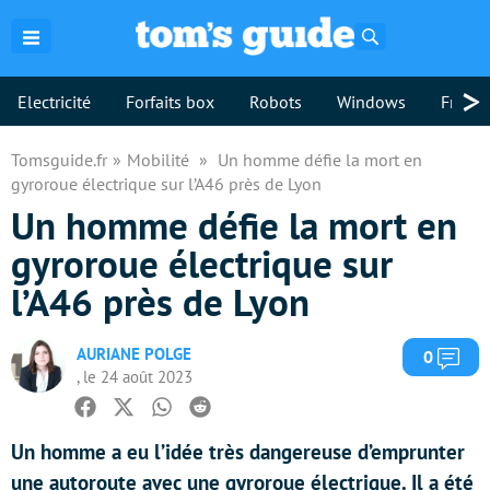
Rechercher
>
Electricité
Forfaits box
Robots
Windows
Freebo
Tomsguide.fr
Mobilité
Un homme défie la mort en
gyroroue électrique sur l’A46 près de Lyon
Un homme défie la mort en
gyroroue électrique sur
l’A46 près de Lyon
AURIANE POLGE
Com
0
, le 24 août 2023
Facebook
Twitter
Whatsapp
Reddit
Un homme a eu l’idée très dangereuse d’emprunter
une autoroute avec une gyroroue électrique. Il a été