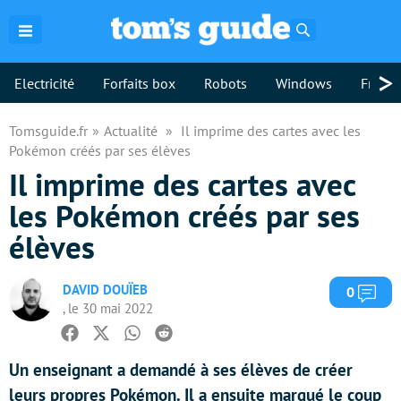
Rechercher
>
Electricité
Forfaits box
Robots
Windows
Freebo
Tomsguide.fr
Actualité
Il imprime des cartes avec les
Pokémon créés par ses élèves
Il imprime des cartes avec
les Pokémon créés par ses
élèves
DAVID DOUÏEB
Com
0
, le 30 mai 2022
Facebook
Twitter
Whatsapp
Reddit
Un enseignant a demandé à ses élèves de créer
leurs propres Pokémon. Il a ensuite marqué le coup