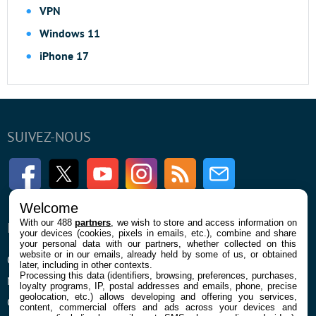
VPN
Windows 11
iPhone 17
SUIVEZ-NOUS
Facebook
Twitter
Youtube
Instagram
RSS
Newsletter
Welcome
With our 488
partners
, we wish to store and access information on
ENTREPRISE
À PROPOS
your devices (cookies, pixels in emails, etc.), combine and share
your personal data with our partners, whether collected on this
website or in our emails, already held by some of us, or obtained
Qui sommes nous
La rédaction
later, including in other contexts.
Processing this data (identifiers, browsing, preferences, purchases,
Mentions légales et CGU
Contact
loyalty programs, IP, postal addresses and emails, phone, precise
geolocation, etc.) allows developing and offering you services,
Confidentialité et Cookies
content, commercial offers and ads across your devices and