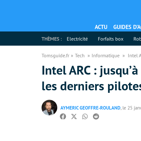
ACTU
GUIDES D’
THÈMES :
Electricité
Forfaits box
Rob
Tomsguide.fr
Tech
Informatique
Intel 
Intel ARC : jusqu’
les derniers pilote
AYMERIC GEOFFRE-ROULAND
, le 25 ja
Facebook
Twitter
Whatsapp
Reddit