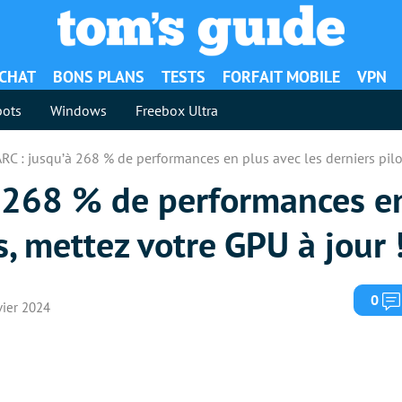
ACHAT
BONS PLANS
TESTS
FORFAIT MOBILE
VPN
ots
Windows
Freebox Ultra
ARC : jusqu’à 268 % de performances en plus avec les derniers pilo
à 268 % de performances e
s, mettez votre GPU à jour 
0
nvier 2024