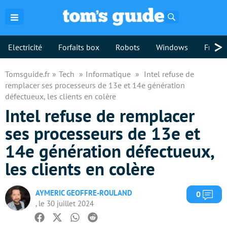
Rechercher
>
Electricité
Forfaits box
Robots
Windows
Freebo
Tomsguide.fr
Tech
Informatique
Intel refuse de
remplacer ses processeurs de 13e et 14e génération
défectueux, les clients en colère
Intel refuse de remplacer
ses processeurs de 13e et
14e génération défectueux,
les clients en colère
AYMERIC GEOFFRE-ROULAND
Com
0
, le 30 juillet 2024
Facebook
Twitter
Whatsapp
Reddit