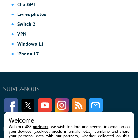
ChatGPT
Livres photos
Switch 2
VPN
Windows 11
iPhone 17
SUIVEZ-NOUS
Facebook
Twitter
Youtube
Instagram
RSS
Newsletter
Welcome
With our 488
partners
, we wish to store and access information on
ENTREPRISE
À PROPOS
your devices (cookies, pixels in emails, etc.), combine and share
your personal data with our partners, whether collected on this