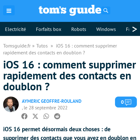
Rechercher
>
Electricité
Forfaits box
Robots
Windows
Freebo
Tomsguide.fr
Tutos
iOS 16 : comment supprimer
rapidement des contacts en doublon ?
iOS 16 : comment supprimer
rapidement des contacts en
doublon ?
AYMERIC GEOFFRE-ROULAND
Com
0
, le 28 septembre 2022
Facebook
Twitter
Whatsapp
Reddit
iOS 16 permet désormais deux choses : de
supprimer des contacts que vous avez en doublon en