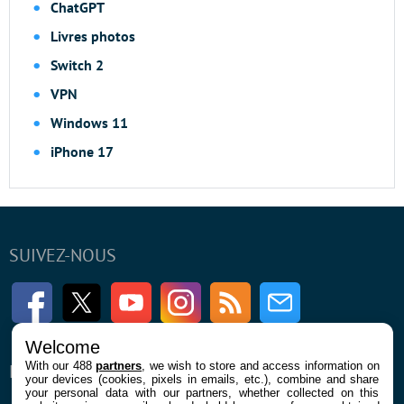
ChatGPT
Livres photos
Switch 2
VPN
Windows 11
iPhone 17
SUIVEZ-NOUS
Facebook
Twitter
Youtube
Instagram
RSS
Newsletter
Welcome
With our 488
partners
, we wish to store and access information on
ENTREPRISE
À PROPOS
your devices (cookies, pixels in emails, etc.), combine and share
your personal data with our partners, whether collected on this