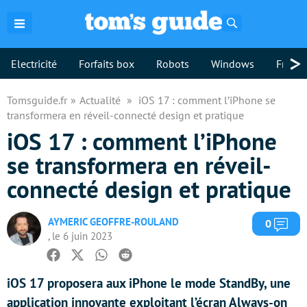
Rechercher
>
Electricité
Forfaits box
Robots
Windows
Freebo
Tomsguide.fr
Actualité
iOS 17 : comment l’iPhone se
transformera en réveil-connecté design et pratique
iOS 17 : comment l’iPhone
se transformera en réveil-
connecté design et pratique
AYMERIC GEOFFRE-ROULAND
Com
0
, le 6 juin 2023
Facebook
Twitter
Whatsapp
Reddit
iOS 17 proposera aux iPhone le mode StandBy, une
application innovante exploitant l’écran Always-on