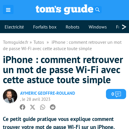
Rechercher
>
Electricité
Forfaits box
Robots
Windows
Freebo
Tomsguide.fr
Tutos
iPhone : comment retrouver un mot
de passe Wi-Fi avec cette astuce toute simple
iPhone : comment retrouver
un mot de passe Wi-Fi avec
cette astuce toute simple
AYMERIC GEOFFRE-ROULAND
Com
0
, le 28 avril 2023
Facebook
Twitter
Whatsapp
Reddit
Ce petit guide pratique vous explique comment
trouver votre mot de passe Wi-Fi sur un iPhone.