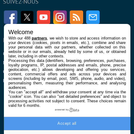
SUIVEZ-NOUS
Facebook
Twitter
Youtube
Instagram
RSS
Newsletter
Welcome
With our 488
partners
, we wish to store and access information on
ENTREPRISE
À PROPOS
your devices (cookies, pixels in emails, etc.), combine and share
your personal data with our partners, whether collected on this
website or in our emails, already held by some of us, or obtained
Qui sommes nous
La rédaction
later, including in other contexts.
Processing this data (identifiers, browsing, preferences, purchases,
Mentions légales et CGU
Contact
loyalty programs, IP, postal addresses and emails, phone, precise
geolocation, etc.) allows developing and offering you services,
Confidentialité et Cookies
content, commercial offers and ads across your devices and
screens (including by email, post, SMS, phone, audio, and video),
Préférences cookies
personalising them, measuring their performance, and analysing
audiences.
You can "accept all" and withdraw your consent at any time via the
"cookie" icon
. You can also "set detailed preferences" and object to
processing activities not subject to consent. These choices remain
valid for 6 months.
powered by
© 2026 Galaxie Media Tous droits réservés
Accept all