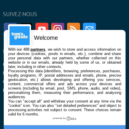
SUIVEZ-NOUS
Facebook
Twitter
Youtube
Instagram
RSS
Newsletter
Welcome
With our 488
partners
, we wish to store and access information on
ENTREPRISE
À PROPOS
your devices (cookies, pixels in emails, etc.), combine and share
your personal data with our partners, whether collected on this
website or in our emails, already held by some of us, or obtained
Qui sommes nous
La rédaction
later, including in other contexts.
Processing this data (identifiers, browsing, preferences, purchases,
Mentions légales et CGU
Contact
loyalty programs, IP, postal addresses and emails, phone, precise
geolocation, etc.) allows developing and offering you services,
Confidentialité et Cookies
content, commercial offers and ads across your devices and
screens (including by email, post, SMS, phone, audio, and video),
Préférences cookies
personalising them, measuring their performance, and analysing
audiences.
You can "accept all" and withdraw your consent at any time via the
"cookie" icon
. You can also "set detailed preferences" and object to
processing activities not subject to consent. These choices remain
valid for 6 months.
powered by
© 2026 Galaxie Media Tous droits réservés