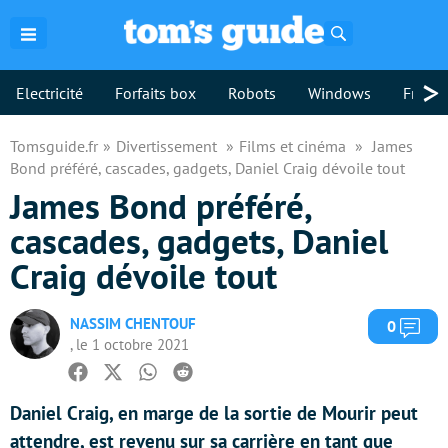
Rechercher
>
Electricité
Forfaits box
Robots
Windows
Freebo
Tomsguide.fr
Divertissement
Films et cinéma
James
Bond préféré, cascades, gadgets, Daniel Craig dévoile tout
James Bond préféré,
cascades, gadgets, Daniel
Craig dévoile tout
NASSIM CHENTOUF
Com
0
, le 1 octobre 2021
Facebook
Twitter
Whatsapp
Reddit
Daniel Craig, en marge de la sortie de Mourir peut
attendre, est revenu sur sa carrière en tant que