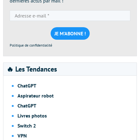
dernières actus par mail !
Adresse
e-
mail
*
Politique de confidentialité
🔥 Les Tendances
ChatGPT
Aspirateur robot
ChatGPT
Livres photos
Switch 2
VPN