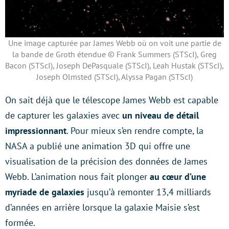
Une image capturée par James Webb où on voit une partie de
la bande de Groth étendue © Frank Summers (STScI), Greg
Bacon (STScI), Joseph DePasquale (STScI), Leah Hustak (STScI),
Joseph Olmsted (STScI), Alyssa Pagan (STScI)
On sait déjà que le télescope James Webb est capable
de capturer les galaxies avec
un niveau de détail
impressionnant
. Pour mieux s’en rendre compte, la
NASA a publié une animation 3D qui offre une
visualisation de la précision des données de James
Webb. L’animation nous fait plonger
au cœur d’une
myriade de galaxies
jusqu’à remonter 13,4 milliards
d’années en arrière lorsque la galaxie Maisie s’est
formée.