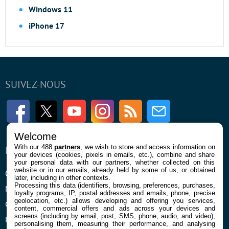
Windows 11
iPhone 17
SUIVEZ-NOUS
Facebook
Twitter
Youtube
Instagram
RSS
Newsletter
Welcome
With our 488
partners
, we wish to store and access information on
ENTREPRISE
À PROPOS
your devices (cookies, pixels in emails, etc.), combine and share
your personal data with our partners, whether collected on this
website or in our emails, already held by some of us, or obtained
Qui sommes nous
La rédaction
later, including in other contexts.
Processing this data (identifiers, browsing, preferences, purchases,
Mentions légales et CGU
Contact
loyalty programs, IP, postal addresses and emails, phone, precise
geolocation, etc.) allows developing and offering you services,
Confidentialité et Cookies
content, commercial offers and ads across your devices and
screens (including by email, post, SMS, phone, audio, and video),
Préférences cookies
personalising them, measuring their performance, and analysing