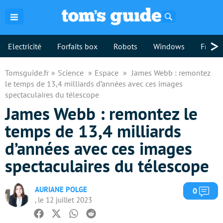
Rechercher
>
Electricité
Forfaits box
Robots
Windows
Freebo
Tomsguide.fr
Science
Espace
James Webb : remontez
le temps de 13,4 milliards d’années avec ces images
spectaculaires du télescope
James Webb : remontez le
temps de 13,4 milliards
d’années avec ces images
spectaculaires du télescope
AURIANE POLGE
Com
0
, le 12 juillet 2023
Facebook
Twitter
Whatsapp
Reddit