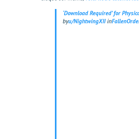
‘Download Required’ for Physic
by
u/NightwingXII
in
FallenOrde