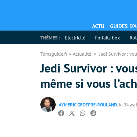
ACTU
GUIDES D’
THÈMES :
Electricité
Forfaits box
Rob
Tomsguide.fr
Actualité
Jedi Survivor : vo
Jedi Survivor : vou
même si vous l’ach
AYMERIC GEOFFRE-ROULAND
, le 24 avr
Facebook
Twitter
Whatsapp
Reddit