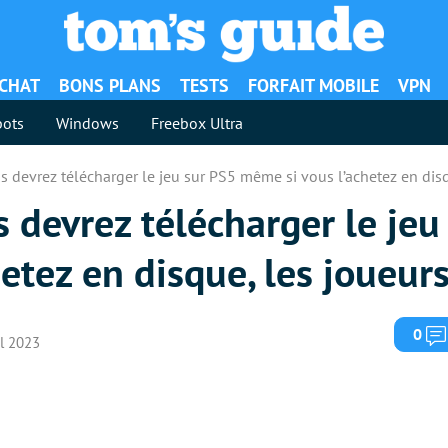
ACHAT
BONS PLANS
TESTS
FORFAIT MOBILE
VPN
ots
Windows
Freebox Ultra
us devrez télécharger le jeu sur PS5 même si vous l’achetez en dis
s devrez télécharger le jeu
etez en disque, les joueur
0
il 2023