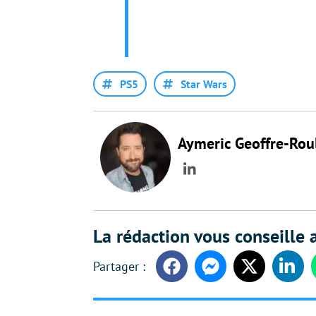
PS5
Star Wars
Aymeric Geoffre-Rou
LinkedIn
La rédaction vous conseille a
Facebook
Messenger
Twitter
Linke