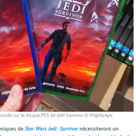
iscorde sur le disque PS5 de Jedi Survivor © Mighty Ape
hysiques de
Star Wars Jedi: Survivor
nécessiteront un