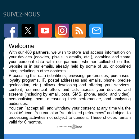
SUIVEZ-NOUS
Facebook
Twitter
Youtube
Instagram
RSS
Newsletter
Welcome
With our 488
partners
, we wish to store and access information on
ENTREPRISE
À PROPOS
your devices (cookies, pixels in emails, etc.), combine and share
your personal data with our partners, whether collected on this
website or in our emails, already held by some of us, or obtained
Qui sommes nous
La rédaction
later, including in other contexts.
Processing this data (identifiers, browsing, preferences, purchases,
Mentions légales et CGU
Contact
loyalty programs, IP, postal addresses and emails, phone, precise
geolocation, etc.) allows developing and offering you services,
Confidentialité et Cookies
content, commercial offers and ads across your devices and
screens (including by email, post, SMS, phone, audio, and video),
Préférences cookies
personalising them, measuring their performance, and analysing
audiences.
You can "accept all" and withdraw your consent at any time via the
"cookie" icon
. You can also "set detailed preferences" and object to
processing activities not subject to consent. These choices remain
valid for 6 months.
powered by
© 2026 Galaxie Media Tous droits réservés