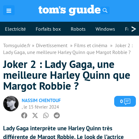
Rechercher
>
Electricité
Forfaits box
Robots
Windows
Freebo
Tomsguide.fr
Divertissement
Films et cinéma
Joker 2 :
Lady Gaga, une meilleure Harley Quinn que Margot Robbie ?
Joker 2 : Lady Gaga, une
meilleure Harley Quinn que
Margot Robbie ?
NASSIM CHENTOUF
Com
0
, le 15 février 2024
Facebook
Twitter
Whatsapp
Reddit
Lady Gaga interprète une Harley Quinn très
différente de Margot Robbie. Le look de l’actrice