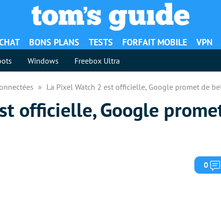
ACHAT
BONS PLANS
TESTS
FORFAIT MOBILE
VPN
ots
Windows
Freebox Ultra
Connectées
La Pixel Watch 2 est officielle, Google promet de be
st officielle, Google prome
0