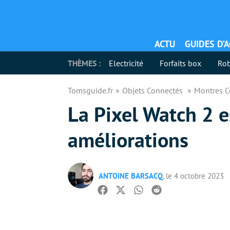
ACTU
GUIDES D’
THÈMES :
Electricité
Forfaits box
Rob
Tomsguide.fr
Objets Connectés
Montres 
La Pixel Watch 2 e
améliorations
ANTOINE BARSACQ
, le 4 octobre 2023
Facebook
Twitter
Whatsapp
Reddit