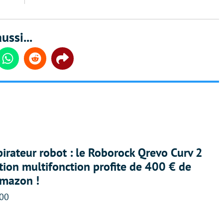
ussi...
din
Whatsapp
Reddit
Share
irateur robot : le Roborock Qrevo Curv 2
ation multifonction profite de 400 € de
Amazon !
:00