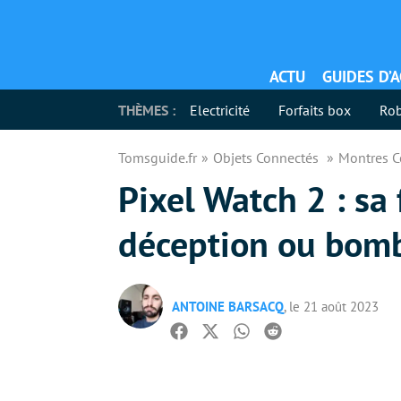
ACTU
GUIDES D’
THÈMES :
Electricité
Forfaits box
Rob
Tomsguide.fr
Objets Connectés
Montres 
Pixel Watch 2 : sa 
déception ou bomb
ANTOINE BARSACQ
, le 21 août 2023
Facebook
Twitter
Whatsapp
Reddit