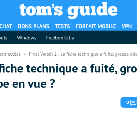
ACHAT
BONS PLANS
TESTS
FORFAIT MOBILE
VPN
ots
Windows
Freebox Ultra
Connectées
Pixel Watch 2 : sa fiche technique a fuité, grosse 
fiche technique a fuité, gr
e en vue ?
0