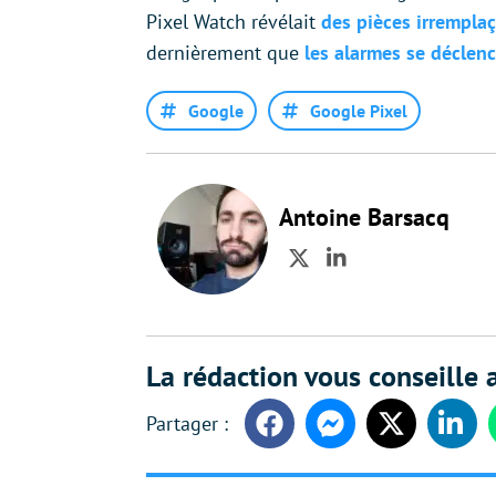
Pixel Watch révélait
des pièces irrempla
dernièrement que
les alarmes se déclenc
Google
Google Pixel
Antoine Barsacq
Twitter
LinkedIn
La rédaction vous conseille a
Facebook
Messenger
Twitter
Linke