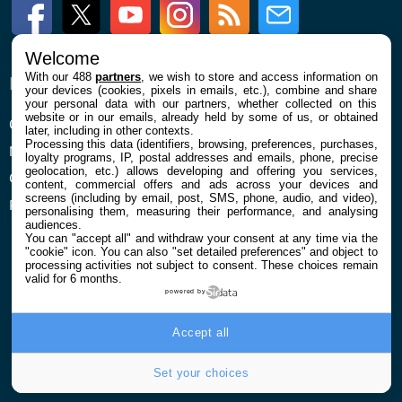
Facebook
Twitter
Youtube
Instagram
RSS
Newsletter
Welcome
With our 488
partners
, we wish to store and access information on
ENTREPRISE
À PROPOS
your devices (cookies, pixels in emails, etc.), combine and share
your personal data with our partners, whether collected on this
website or in our emails, already held by some of us, or obtained
Qui sommes nous
La rédaction
later, including in other contexts.
Processing this data (identifiers, browsing, preferences, purchases,
Mentions légales et CGU
Contact
loyalty programs, IP, postal addresses and emails, phone, precise
geolocation, etc.) allows developing and offering you services,
Confidentialité et Cookies
content, commercial offers and ads across your devices and
screens (including by email, post, SMS, phone, audio, and video),
Préférences cookies
personalising them, measuring their performance, and analysing
audiences.
You can "accept all" and withdraw your consent at any time via the
"cookie" icon
. You can also "set detailed preferences" and object to
processing activities not subject to consent. These choices remain
valid for 6 months.
powered by
© 2026 Galaxie Media Tous droits réservés
Accept all
Set your choices