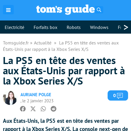
Rechercher
>
Electricité
Forfaits box
Robots
Windows
Freebo
Tomsguide.fr
Actualité
La PS5 en tête des ventes aux
États-Unis par rapport à la Xbox Series X/S
La PS5 en tête des ventes
aux États-Unis par rapport à
la Xbox Series X/S
AURIANE POLGE
Com
0
, le 2 janvier 2023
Facebook
Twitter
Whatsapp
Reddit
Aux États-Unis, la PS5 est en tête des ventes par
rapport à la Xbox Series X/S. La console next-gen de