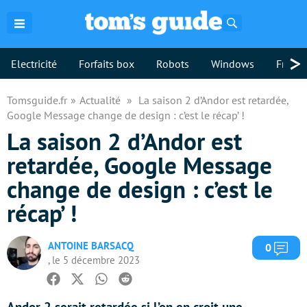
Rechercher
>
Electricité
Forfaits box
Robots
Windows
Freebo
Tomsguide.fr
Actualité
La saison 2 d’Andor est retardée,
Google Message change de design : c’est le récap’ !
La saison 2 d’Andor est
retardée, Google Message
change de design : c’est le
récap’ !
ANTOINE BARSACQ
Com
0
, le 5 décembre 2023
Facebook
Twitter
Whatsapp
Reddit