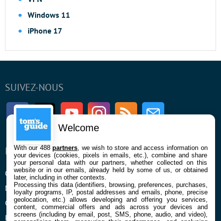
Windows 11
iPhone 17
SUIVEZ-NOUS
Facebook
Twitter
Youtube
Instagram
RSS
Newsletter
Welcome
With our 488
partners
, we wish to store and access information on
ENTREPRISE
À PROPOS
your devices (cookies, pixels in emails, etc.), combine and share
your personal data with our partners, whether collected on this
website or in our emails, already held by some of us, or obtained
Qui sommes nous
La rédaction
later, including in other contexts.
Processing this data (identifiers, browsing, preferences, purchases,
Mentions légales et CGU
Contact
loyalty programs, IP, postal addresses and emails, phone, precise
geolocation, etc.) allows developing and offering you services,
Confidentialité et Cookies
content, commercial offers and ads across your devices and
screens (including by email, post, SMS, phone, audio, and video),
Préférences cookies