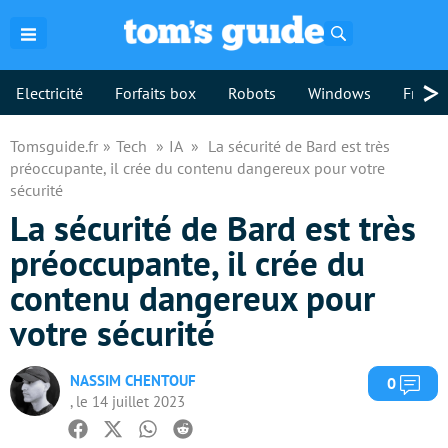
Rechercher
>
Electricité
Forfaits box
Robots
Windows
Freebo
Tomsguide.fr
Tech
IA
La sécurité de Bard est très
préoccupante, il crée du contenu dangereux pour votre
sécurité
La sécurité de Bard est très
préoccupante, il crée du
contenu dangereux pour
votre sécurité
NASSIM CHENTOUF
Com
0
, le 14 juillet 2023
Facebook
Twitter
Whatsapp
Reddit