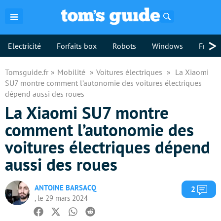
Rechercher
>
Electricité
Forfaits box
Robots
Windows
Freebo
Tomsguide.fr
Mobilité
Voitures électriques
La Xiaomi
SU7 montre comment l’autonomie des voitures électriques
dépend aussi des roues
La Xiaomi SU7 montre
comment l’autonomie des
voitures électriques dépend
aussi des roues
ANTOINE BARSACQ
Com
2
, le 29 mars 2024
Facebook
Twitter
Whatsapp
Reddit