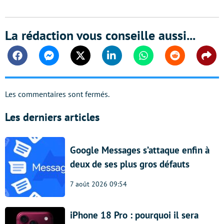
La rédaction vous conseille aussi...
Facebook
Messenger
Twitter
Linkedin
Whatsapp
Reddit
Shar
Les commentaires sont fermés.
Les derniers articles
Google Messages s’attaque enfin à
deux de ses plus gros défauts
7 août 2026 09:54
iPhone 18 Pro : pourquoi il sera