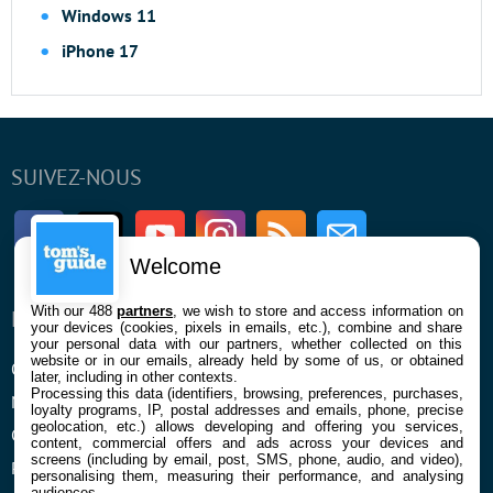
Windows 11
iPhone 17
SUIVEZ-NOUS
Facebook
Twitter
Youtube
Instagram
RSS
Newsletter
Welcome
With our 488
partners
, we wish to store and access information on
ENTREPRISE
À PROPOS
your devices (cookies, pixels in emails, etc.), combine and share
your personal data with our partners, whether collected on this
website or in our emails, already held by some of us, or obtained
Qui sommes nous
La rédaction
later, including in other contexts.
Processing this data (identifiers, browsing, preferences, purchases,
Mentions légales et CGU
Contact
loyalty programs, IP, postal addresses and emails, phone, precise
geolocation, etc.) allows developing and offering you services,
Confidentialité et Cookies
content, commercial offers and ads across your devices and
screens (including by email, post, SMS, phone, audio, and video),
Préférences cookies
personalising them, measuring their performance, and analysing
audiences.