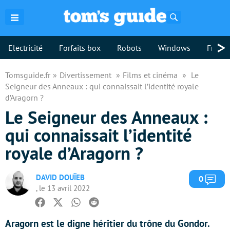
Rechercher
>
Electricité
Forfaits box
Robots
Windows
Freebo
Tomsguide.fr
Divertissement
Films et cinéma
Le
Seigneur des Anneaux : qui connaissait l’identité royale
d’Aragorn ?
Le Seigneur des Anneaux :
qui connaissait l’identité
royale d’Aragorn ?
DAVID DOUÏEB
Com
0
, le 13 avril 2022
Facebook
Twitter
Whatsapp
Reddit
Aragorn est le digne héritier du trône du Gondor.