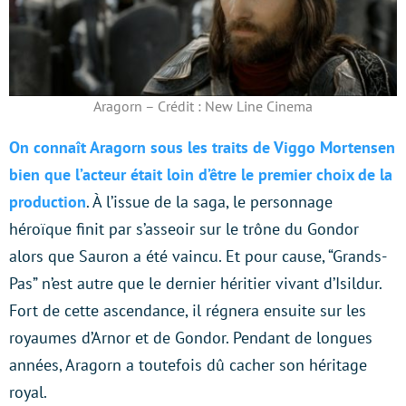
Aragorn – Crédit : New Line Cinema
On connaît Aragorn sous les traits de Viggo Mortensen
bien que l’acteur était loin d’être le premier choix de la
production
. À l’issue de la saga, le personnage
héroïque finit par s’asseoir sur le trône du Gondor
alors que Sauron a été vaincu. Et pour cause, “Grands-
Pas” n’est autre que le dernier héritier vivant d’Isildur.
Fort de cette ascendance, il régnera ensuite sur les
royaumes d’Arnor et de Gondor. Pendant de longues
années, Aragorn a toutefois dû cacher son héritage
royal.