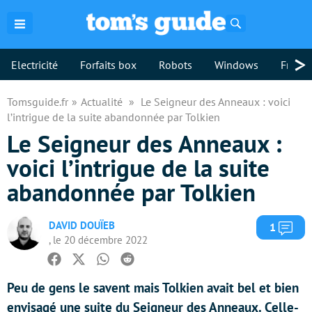
Rechercher
>
Electricité
Forfaits box
Robots
Windows
Freebo
Tomsguide.fr
Actualité
Le Seigneur des Anneaux : voici
l’intrigue de la suite abandonnée par Tolkien
Le Seigneur des Anneaux :
voici l’intrigue de la suite
abandonnée par Tolkien
DAVID DOUÏEB
Com
1
, le 20 décembre 2022
Facebook
Twitter
Whatsapp
Reddit
Peu de gens le savent mais Tolkien avait bel et bien
envisagé une suite du Seigneur des Anneaux. Celle-