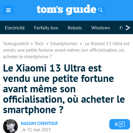
Rechercher
>
Electricité
Forfaits box
Robots
Windows
Freebo
Tomsguide.fr
Tech
Smartphones
Le Xiaomi 13 Ultra est
vendu une petite fortune avant même son officialisation, où
acheter le smartphone ?
Le Xiaomi 13 Ultra est
vendu une petite fortune
avant même son
officialisation, où acheter le
smartphone ?
NASSIM CHENTOUF
Com
0
, le 31 mai 2023