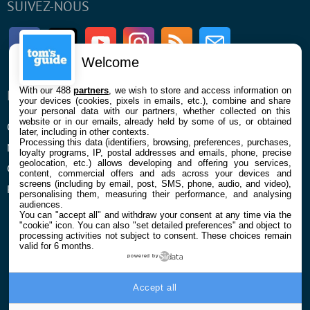
SUIVEZ-NOUS
Facebook
Twitter
Youtube
Instagram
RSS
Newsletter
Welcome
With our 488
partners
, we wish to store and access information on
ENTREPRISE
À PROPOS
your devices (cookies, pixels in emails, etc.), combine and share
your personal data with our partners, whether collected on this
website or in our emails, already held by some of us, or obtained
Qui sommes nous
La rédaction
later, including in other contexts.
Processing this data (identifiers, browsing, preferences, purchases,
Mentions légales et CGU
Contact
loyalty programs, IP, postal addresses and emails, phone, precise
geolocation, etc.) allows developing and offering you services,
Confidentialité et Cookies
content, commercial offers and ads across your devices and
screens (including by email, post, SMS, phone, audio, and video),
Préférences cookies
personalising them, measuring their performance, and analysing
audiences.
You can "accept all" and withdraw your consent at any time via the
"cookie" icon
. You can also "set detailed preferences" and object to
processing activities not subject to consent. These choices remain
valid for 6 months.
powered by
© 2026 Galaxie Media Tous droits réservés
Accept all