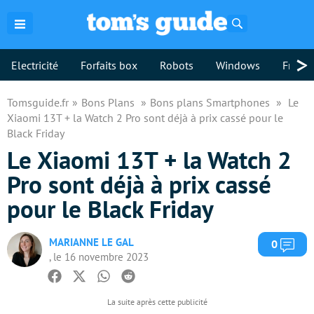
Rechercher
>
Electricité
Forfaits box
Robots
Windows
Freebo
Tomsguide.fr
Bons Plans
Bons plans Smartphones
Le
Xiaomi 13T + la Watch 2 Pro sont déjà à prix cassé pour le
Black Friday
Le Xiaomi 13T + la Watch 2
Pro sont déjà à prix cassé
pour le Black Friday
MARIANNE LE GAL
Com
0
, le 16 novembre 2023
Facebook
Twitter
Whatsapp
Reddit