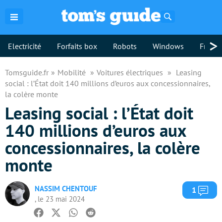
Rechercher
>
Electricité
Forfaits box
Robots
Windows
Freebo
Tomsguide.fr
Mobilité
Voitures électriques
Leasing
social : l’État doit 140 millions d’euros aux concessionnaires,
la colère monte
Leasing social : l’État doit
140 millions d’euros aux
concessionnaires, la colère
monte
NASSIM CHENTOUF
Com
1
, le 23 mai 2024
Facebook
Twitter
Whatsapp
Reddit