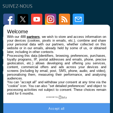
SUIVEZ-NOUS
Facebook
Twitter
Youtube
Instagram
RSS
Newsletter
Welcome
With our 488
partners
, we wish to store and access information on
ENTREPRISE
À PROPOS
your devices (cookies, pixels in emails, etc.), combine and share
your personal data with our partners, whether collected on this
website or in our emails, already held by some of us, or obtained
Qui sommes nous
La rédaction
later, including in other contexts.
Processing this data (identifiers, browsing, preferences, purchases,
Mentions légales et CGU
Contact
loyalty programs, IP, postal addresses and emails, phone, precise
geolocation, etc.) allows developing and offering you services,
Confidentialité et Cookies
content, commercial offers and ads across your devices and
screens (including by email, post, SMS, phone, audio, and video),
Préférences cookies
personalising them, measuring their performance, and analysing
audiences.
You can "accept all" and withdraw your consent at any time via the
"cookie" icon
. You can also "set detailed preferences" and object to
processing activities not subject to consent. These choices remain
valid for 6 months.
powered by
© 2026 Galaxie Media Tous droits réservés
Accept all