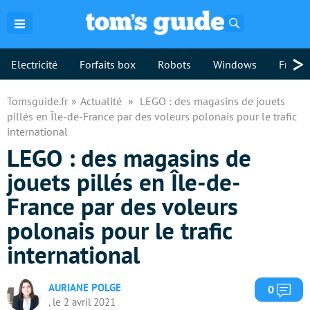
Rechercher
>
Electricité
Forfaits box
Robots
Windows
Freebo
Tomsguide.fr
Actualité
LEGO : des magasins de jouets
pillés en Île-de-France par des voleurs polonais pour le trafic
international
LEGO : des magasins de
jouets pillés en Île-de-
France par des voleurs
polonais pour le trafic
international
AURIANE POLGE
Com
0
, le 2 avril 2021