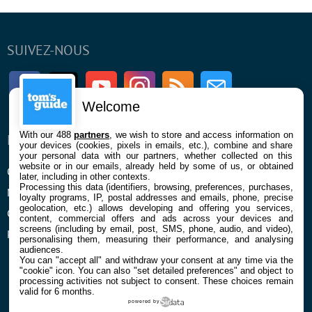
SUIVEZ-NOUS
Facebook
Twitter
Youtube
Instagram
RSS
Newsletter
Welcome
With our 488
partners
, we wish to store and access information on
ENTREPRISE
À PROPOS
your devices (cookies, pixels in emails, etc.), combine and share
your personal data with our partners, whether collected on this
website or in our emails, already held by some of us, or obtained
Qui sommes nous
La rédaction
later, including in other contexts.
Processing this data (identifiers, browsing, preferences, purchases,
Mentions légales et CGU
Contact
loyalty programs, IP, postal addresses and emails, phone, precise
geolocation, etc.) allows developing and offering you services,
Confidentialité et Cookies
content, commercial offers and ads across your devices and
screens (including by email, post, SMS, phone, audio, and video),
Préférences cookies
personalising them, measuring their performance, and analysing
audiences.
You can "accept all" and withdraw your consent at any time via the
"cookie" icon
. You can also "set detailed preferences" and object to
processing activities not subject to consent. These choices remain
valid for 6 months.
powered by