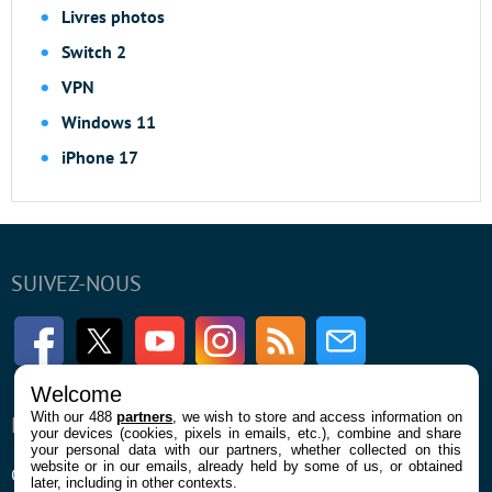
Livres photos
Switch 2
VPN
Windows 11
iPhone 17
SUIVEZ-NOUS
Facebook
Twitter
Youtube
Instagram
RSS
Newsletter
Welcome
With our 488
partners
, we wish to store and access information on
ENTREPRISE
À PROPOS
your devices (cookies, pixels in emails, etc.), combine and share
your personal data with our partners, whether collected on this
website or in our emails, already held by some of us, or obtained
Qui sommes nous
La rédaction
later, including in other contexts.