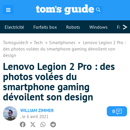
Rechercher
>
Electricité
Forfaits box
Robots
Windows
Freebo
Tomsguide.fr
Tech
Smartphones
Lenovo Legion 2 Pro :
des photos volées du smartphone gaming dévoilent son
design
Lenovo Legion 2 Pro : des
photos volées du
smartphone gaming
dévoilent son design
WILLIAM ZIMMER
Com
0
, le 6 avril 2021
Facebook
Twitter
Whatsapp
Reddit