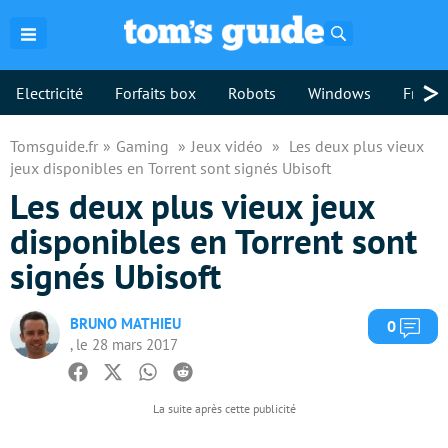
Rechercher
>
Electricité
Forfaits box
Robots
Windows
Freebo
Tomsguide.fr
Gaming
Jeux vidéo
Les deux plus vieux
jeux disponibles en Torrent sont signés Ubisoft
Les deux plus vieux jeux
disponibles en Torrent sont
signés Ubisoft
BRUNO MATHIEU
Com
0
, le 28 mars 2017
Facebook
Twitter
Whatsapp
Reddit