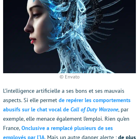
© Envato
L’intelligence artificielle a ses bons et ses mauvais
aspects. Si elle permet
de repérer les comportements
abusifs sur le chat vocal de
Call of Duty Warzone
, par
exemple, elle menace également l’emploi. Rien qu’en
France,
Onclusive a remplacé plusieurs de ses
employés par l’IA
. Mais un autre danger alerte :
de plus