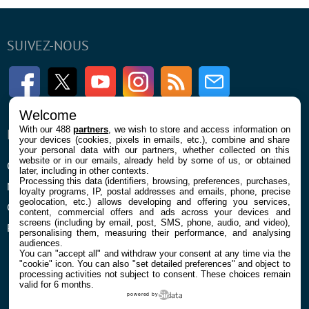
SUIVEZ-NOUS
Facebook
Twitter
Youtube
Instagram
RSS
Newsletter
Welcome
With our 488
partners
, we wish to store and access information on
ENTREPRISE
À PROPOS
your devices (cookies, pixels in emails, etc.), combine and share
your personal data with our partners, whether collected on this
website or in our emails, already held by some of us, or obtained
Qui sommes nous
La rédaction
later, including in other contexts.
Processing this data (identifiers, browsing, preferences, purchases,
Mentions légales et CGU
Contact
loyalty programs, IP, postal addresses and emails, phone, precise
geolocation, etc.) allows developing and offering you services,
Confidentialité et Cookies
content, commercial offers and ads across your devices and
screens (including by email, post, SMS, phone, audio, and video),
Préférences cookies
personalising them, measuring their performance, and analysing
audiences.
You can "accept all" and withdraw your consent at any time via the
"cookie" icon
. You can also "set detailed preferences" and object to
processing activities not subject to consent. These choices remain
valid for 6 months.
powered by