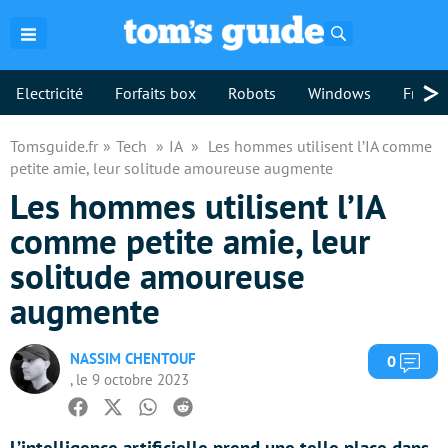
Rechercher
>
Electricité
Forfaits box
Robots
Windows
Freebo
Tomsguide.fr
Tech
IA
Les hommes utilisent l’IA comme
petite amie, leur solitude amoureuse augmente
Les hommes utilisent l’IA
comme petite amie, leur
solitude amoureuse
augmente
NASSIM CHENTOUF
Com
0
, le 9 octobre 2023
Facebook
Twitter
Whatsapp
Reddit