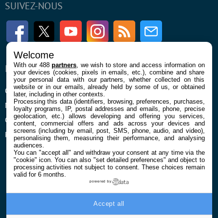
SUIVEZ-NOUS
Facebook
Twitter
Youtube
Instagram
RSS
Newsletter
Welcome
With our 488
partners
, we wish to store and access information on
ENTREPRISE
À PROPOS
your devices (cookies, pixels in emails, etc.), combine and share
your personal data with our partners, whether collected on this
website or in our emails, already held by some of us, or obtained
Qui sommes nous
La rédaction
later, including in other contexts.
Processing this data (identifiers, browsing, preferences, purchases,
Mentions légales et CGU
Contact
loyalty programs, IP, postal addresses and emails, phone, precise
geolocation, etc.) allows developing and offering you services,
Confidentialité et Cookies
content, commercial offers and ads across your devices and
screens (including by email, post, SMS, phone, audio, and video),
Préférences cookies
personalising them, measuring their performance, and analysing
audiences.
You can "accept all" and withdraw your consent at any time via the
"cookie" icon
. You can also "set detailed preferences" and object to
processing activities not subject to consent. These choices remain
valid for 6 months.
powered by
© 2026 Galaxie Media Tous droits réservés
Accept all