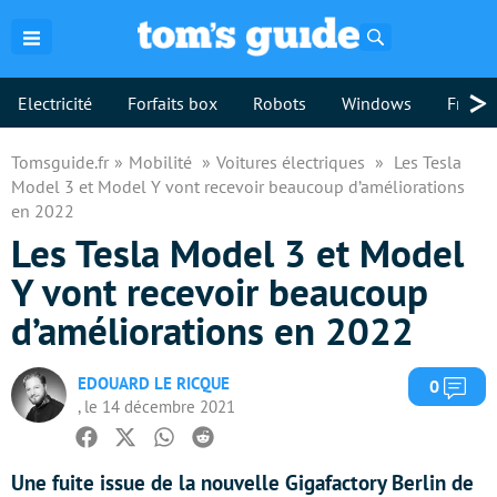
Rechercher
>
Electricité
Forfaits box
Robots
Windows
Freebo
Tomsguide.fr
Mobilité
Voitures électriques
Les Tesla
Model 3 et Model Y vont recevoir beaucoup d’améliorations
en 2022
Les Tesla Model 3 et Model
Y vont recevoir beaucoup
d’améliorations en 2022
EDOUARD LE RICQUE
Com
0
, le 14 décembre 2021
Facebook
Twitter
Whatsapp
Reddit
Une fuite issue de la nouvelle Gigafactory Berlin de