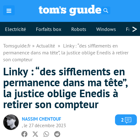
Rechercher
>
Electricité
Forfaits box
Robots
Windows
Freebo
Tomsguide.fr
Actualité
Linky : “des sifflements en
permanence dans ma tête”, la justice oblige Enedis à retirer
son compteur
Linky : “des sifflements en
permanence dans ma tête”,
la justice oblige Enedis à
retirer son compteur
NASSIM CHENTOUF
Com
2
, le 27 décembre 2023
Facebook
Twitter
Whatsapp
Reddit