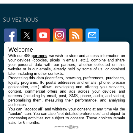
SUIVEZ-NOUS
Facebook
Twitter
Youtube
Instagram
RSS
Newsletter
Welcome
With our 488
partners
, we wish to store and access information on
ENTREPRISE
À PROPOS
your devices (cookies, pixels in emails, etc.), combine and share
your personal data with our partners, whether collected on this
website or in our emails, already held by some of us, or obtained
Qui sommes nous
La rédaction
later, including in other contexts.
Processing this data (identifiers, browsing, preferences, purchases,
Mentions légales et CGU
Contact
loyalty programs, IP, postal addresses and emails, phone, precise
geolocation, etc.) allows developing and offering you services,
Confidentialité et Cookies
content, commercial offers and ads across your devices and
screens (including by email, post, SMS, phone, audio, and video),
Préférences cookies
personalising them, measuring their performance, and analysing
audiences.
You can "accept all" and withdraw your consent at any time via the
"cookie" icon
. You can also "set detailed preferences" and object to
processing activities not subject to consent. These choices remain
valid for 6 months.
powered by