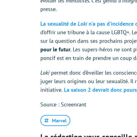
évoluer les mentalités. C’est génial d’intégr
presse.
La sexualité de
Loki
n’a pas d’incidence 
d’offrir une tribune à la cause LGBTQ+. Le
sur la question dans ses prochains proje
pour le futur.
Les supers-héros ne sont pl
poncif est en train de prendre un coup dan
Loki
permet donc d’éveiller les conscience
juger leurs origines ou leur sexualité. Il
initiative.
La saison 2 devrait donc poursu
Source : Screenrant
Marvel
La rédaction vous conseille a