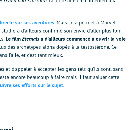
er cela à notre histoire”
raconte ainsi le comédien à la
directe sur ses aventures.
Mais cela permet à Marvel
 studio a d’ailleurs confirmé son envie d’aller plus loin
ts.
Le film
Eternals
a d’ailleurs commencé à ouvrir la voie
us des archétypes alpha dopés à la testostérone. Ce
s l’aile, et c’est tant mieux.
s et d’appeler à accepter les gens tels qu’ils sont, sans
 reste encore beaucoup à faire mais il faut saluer cette
ivre ses efforts sur le sujet.
ussi...