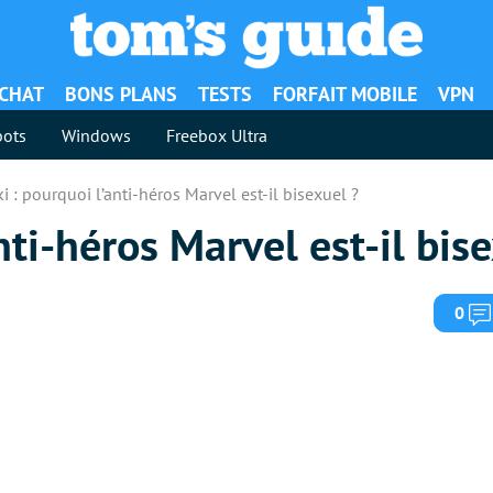
ACHAT
BONS PLANS
TESTS
FORFAIT MOBILE
VPN
ots
Windows
Freebox Ultra
i : pourquoi l’anti-héros Marvel est-il bisexuel ?
nti-héros Marvel est-il bis
0