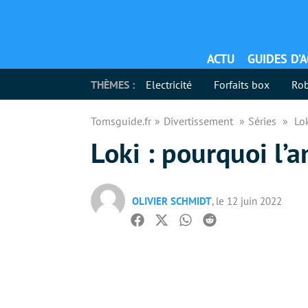
ACTU
GUIDES D’
THÈMES :
Electricité
Forfaits box
Rob
Tomsguide.fr
Divertissement
Séries
Lok
Loki : pourquoi l’a
OLIVIER SCHMIDT
, le 12 juin 2022
Facebook
Twitter
Whatsapp
Reddit