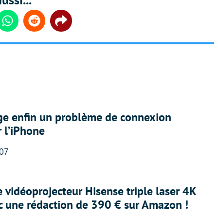
din
Whatsapp
Reddit
Share
ige enfin un problème de connexion
r l’iPhone
:07
e vidéoprojecteur Hisense triple laser 4K
ec une rédaction de 390 € sur Amazon !