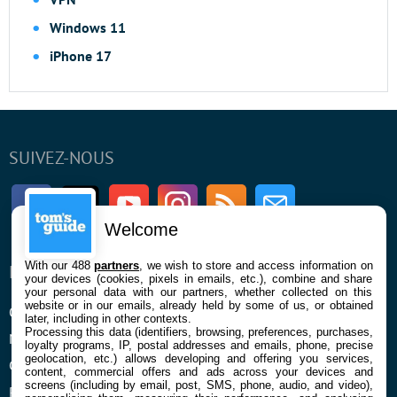
Windows 11
iPhone 17
SUIVEZ-NOUS
Facebook
Twitter
Youtube
Instagram
RSS
Newsletter
Welcome
With our 488
partners
, we wish to store and access information on
ENTREPRISE
À PROPOS
your devices (cookies, pixels in emails, etc.), combine and share
your personal data with our partners, whether collected on this
website or in our emails, already held by some of us, or obtained
Qui sommes nous
La rédaction
later, including in other contexts.
Processing this data (identifiers, browsing, preferences, purchases,
Mentions légales et CGU
Contact
loyalty programs, IP, postal addresses and emails, phone, precise
geolocation, etc.) allows developing and offering you services,
Confidentialité et Cookies
content, commercial offers and ads across your devices and
screens (including by email, post, SMS, phone, audio, and video),
Préférences cookies