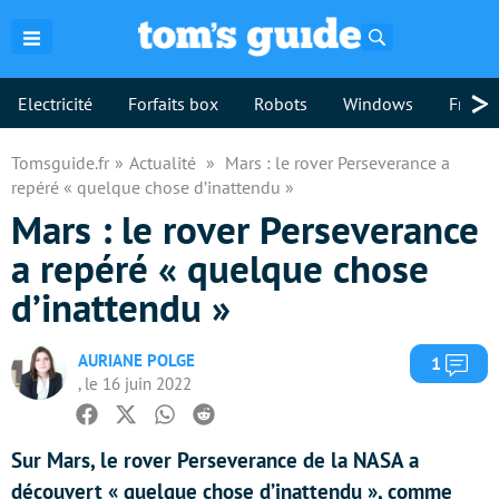
Rechercher
>
Electricité
Forfaits box
Robots
Windows
Freebo
Tomsguide.fr
Actualité
Mars : le rover Perseverance a
repéré « quelque chose d’inattendu »
Mars : le rover Perseverance
a repéré « quelque chose
d’inattendu »
AURIANE POLGE
Com
1
, le 16 juin 2022
Facebook
Twitter
Whatsapp
Reddit
Sur Mars, le rover Perseverance de la NASA a
découvert « quelque chose d’inattendu », comme