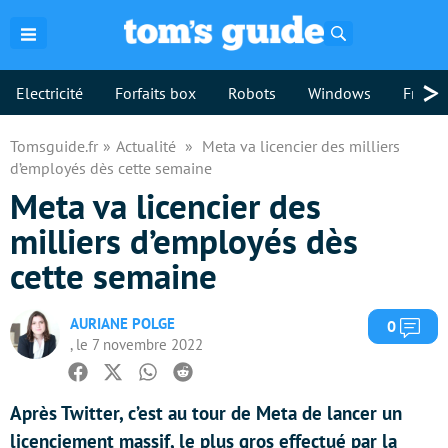
Rechercher
>
Electricité
Forfaits box
Robots
Windows
Freebo
Tomsguide.fr
Actualité
Meta va licencier des milliers
d’employés dès cette semaine
Meta va licencier des
milliers d’employés dès
cette semaine
AURIANE POLGE
Com
0
, le 7 novembre 2022
Facebook
Twitter
Whatsapp
Reddit
Après Twitter, c’est au tour de Meta de lancer un
licenciement massif, le plus gros effectué par la