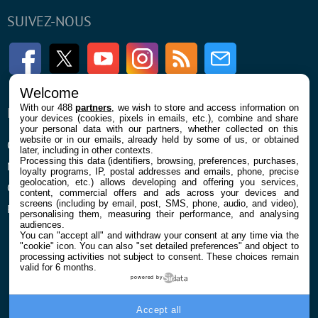
SUIVEZ-NOUS
Facebook
Twitter
Youtube
Instagram
RSS
Newsletter
Welcome
With our 488
partners
, we wish to store and access information on
ENTREPRISE
À PROPOS
your devices (cookies, pixels in emails, etc.), combine and share
your personal data with our partners, whether collected on this
website or in our emails, already held by some of us, or obtained
Qui sommes nous
La rédaction
later, including in other contexts.
Processing this data (identifiers, browsing, preferences, purchases,
Mentions légales et CGU
Contact
loyalty programs, IP, postal addresses and emails, phone, precise
geolocation, etc.) allows developing and offering you services,
Confidentialité et Cookies
content, commercial offers and ads across your devices and
screens (including by email, post, SMS, phone, audio, and video),
Préférences cookies
personalising them, measuring their performance, and analysing
audiences.
You can "accept all" and withdraw your consent at any time via the
"cookie" icon
. You can also "set detailed preferences" and object to
processing activities not subject to consent. These choices remain
valid for 6 months.
powered by
© 2026 Galaxie Media Tous droits réservés
Accept all