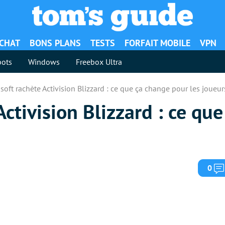
ACHAT
BONS PLANS
TESTS
FORFAIT MOBILE
VPN
ots
Windows
Freebox Ultra
soft rachète Activision Blizzard : ce que ça change pour les joueur
Activision Blizzard : ce qu
0