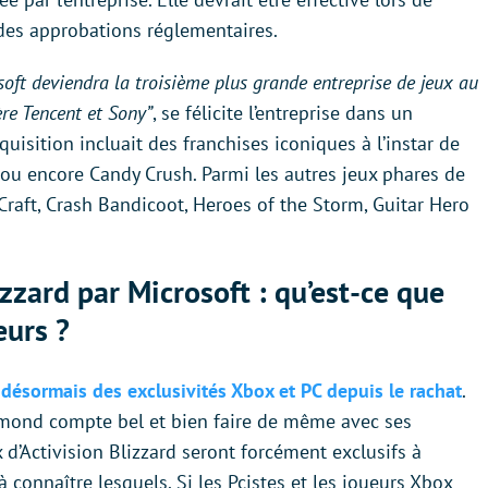
 des approbations réglementaires.
soft deviendra la troisième plus grande entreprise de jeux au
ère Tencent et Sony”
, se félicite l’entreprise dans un
isition incluait des franchises iconiques à l’instar de
y ou encore Candy Crush. Parmi les autres jeux phares de
arCraft, Crash Bandicoot, Heroes of the Storm, Guitar Hero
izzard par Microsoft : qu’est-ce que
eurs ?
 désormais des exclusivités Xbox et PC depuis le rachat
.
dmond compte bel et bien faire de même avec ses
x d’Activision Blizzard seront forcément exclusifs à
 connaître lesquels. Si les Pcistes et les joueurs Xbox