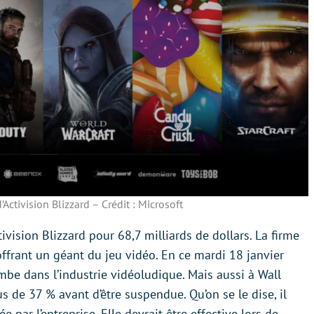
’Activision Blizzard – Crédit : Microsoft
ivision Blizzard pour 68,7 milliards de dollars. La firme
frant un géant du jeu vidéo. En ce mardi 18 janvier
bombe dans l’industrie vidéoludique. Mais aussi à Wall
us de 37 % avant d’être suspendue. Qu’on se le dise, il
ée par l’entreprise. Elle devrait être effective lors de