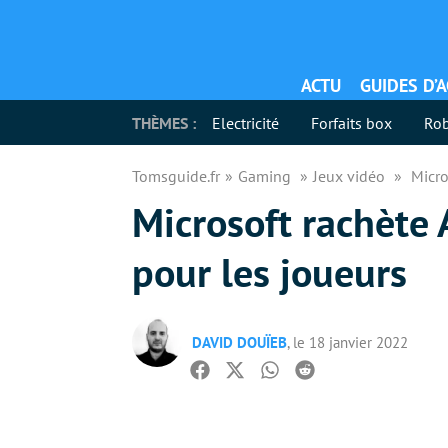
ACTU
GUIDES D’
THÈMES :
Electricité
Forfaits box
Rob
Tomsguide.fr
Gaming
Jeux vidéo
Micro
Microsoft rachète 
pour les joueurs
DAVID DOUÏEB
, le 18 janvier 2022
Facebook
Twitter
Whatsapp
Reddit