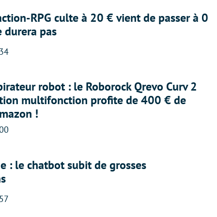
action-RPG culte à 20 € vient de passer à 0
e durera pas
:34
irateur robot : le Roborock Qrevo Curv 2
ation multifonction profite de 400 € de
Amazon !
:00
 : le chatbot subit de grosses
ns
:57