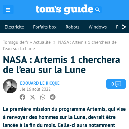
Rechercher
>
Electricité
Forfaits box
Robots
Windows
Freebo
Tomsguide.fr
Actualité
NASA : Artemis 1 cherchera de
l’eau sur la Lune
NASA : Artemis 1 cherchera
de l’eau sur la Lune
EDOUARD LE RICQUE
Com
0
, le 16 août 2022
Facebook
Twitter
Whatsapp
Reddit
La première mission du programme Artemis, qui vise
à renvoyer des hommes sur la Lune, devrait être
lancée à la fin du mois. Celle-ci aura notamment