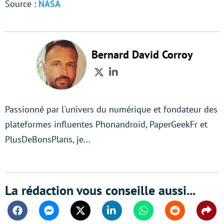
Source :
NASA
Bernard David Corroy
Twitter
LinkedIn
Passionné par l'univers du numérique et fondateur des
plateformes influentes Phonandroid, PaperGeekFr et
PlusDeBonsPlans, je…
La rédaction vous conseille aussi...
Facebook
Messenger
Twitter
Linkedin
Whatsapp
Reddit
Shar