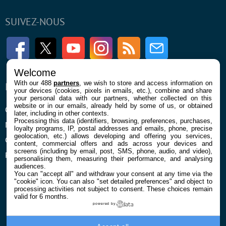
SUIVEZ-NOUS
Facebook
Twitter
Youtube
Instagram
RSS
Newsletter
Welcome
With our 488
partners
, we wish to store and access information on
ENTREPRISE
À PROPOS
your devices (cookies, pixels in emails, etc.), combine and share
your personal data with our partners, whether collected on this
website or in our emails, already held by some of us, or obtained
Qui sommes nous
La rédaction
later, including in other contexts.
Processing this data (identifiers, browsing, preferences, purchases,
Mentions légales et CGU
Contact
loyalty programs, IP, postal addresses and emails, phone, precise
geolocation, etc.) allows developing and offering you services,
Confidentialité et Cookies
content, commercial offers and ads across your devices and
screens (including by email, post, SMS, phone, audio, and video),
Préférences cookies
personalising them, measuring their performance, and analysing
audiences.
You can "accept all" and withdraw your consent at any time via the
"cookie" icon
. You can also "set detailed preferences" and object to
processing activities not subject to consent. These choices remain
valid for 6 months.
powered by
© 2026 Galaxie Media Tous droits réservés