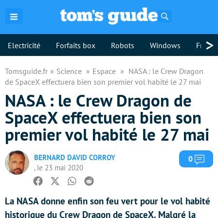
Rechercher
>
Electricité
Forfaits box
Robots
Windows
Freebo
Tomsguide.fr
Science
Espace
NASA : le Crew Dragon
de SpaceX effectuera bien son premier vol habité le 27 mai
NASA : le Crew Dragon de
SpaceX effectuera bien son
premier vol habité le 27 mai
BERNARD DAVID CORROY
Com
0
, le 23 mai 2020
Facebook
Twitter
Whatsapp
Reddit
La NASA donne enfin son feu vert pour le vol habité
historique du Crew Dragon de SpaceX. Malgré la