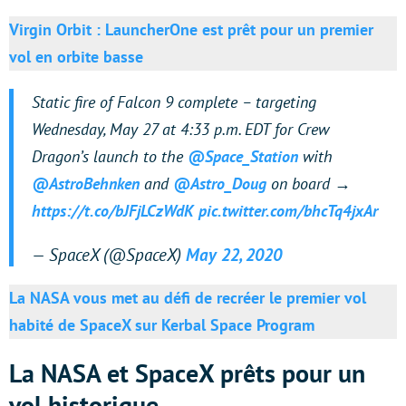
Virgin Orbit : LauncherOne est prêt pour un premier
vol en orbite basse
Static fire of Falcon 9 complete – targeting
Wednesday, May 27 at 4:33 p.m. EDT for Crew
Dragon’s launch to the
@Space_Station
with
@AstroBehnken
and
@Astro_Doug
on board →
https://t.co/bJFjLCzWdK
pic.twitter.com/bhcTq4jxAr
— SpaceX (@SpaceX)
May 22, 2020
La NASA vous met au défi de recréer le premier vol
habité de SpaceX sur Kerbal Space Program
La NASA et SpaceX prêts pour un
vol historique