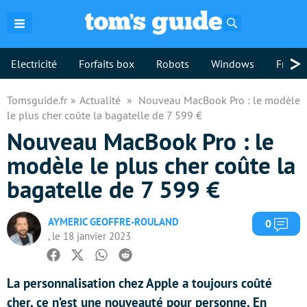
Rechercher
>
Electricité
Forfaits box
Robots
Windows
Freebo
Tomsguide.fr
Actualité
Nouveau MacBook Pro : le modèle
le plus cher coûte la bagatelle de 7 599 €
Nouveau MacBook Pro : le
modèle le plus cher coûte la
bagatelle de 7 599 €
AYMERIC GEOFFRE-ROULAND
Com
0
, le 18 janvier 2023
Facebook
Twitter
Whatsapp
Reddit
La personnalisation chez Apple a toujours coûté
cher, ce n’est une nouveauté pour personne. En