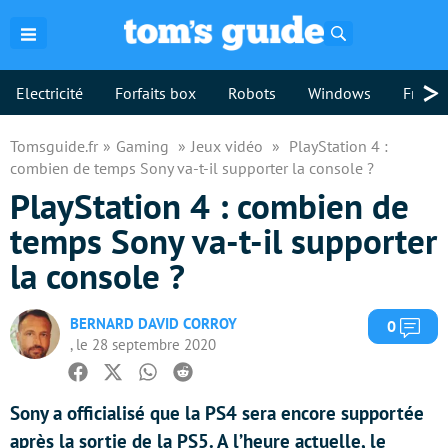
Rechercher
>
Electricité
Forfaits box
Robots
Windows
Freebo
Tomsguide.fr
Gaming
Jeux vidéo
PlayStation 4 :
combien de temps Sony va-t-il supporter la console ?
PlayStation 4 : combien de
temps Sony va-t-il supporter
la console ?
BERNARD DAVID CORROY
Com
0
, le 28 septembre 2020
Facebook
Twitter
Whatsapp
Reddit
Sony a officialisé que la PS4 sera encore supportée
après la sortie de la PS5. A l’heure actuelle, le