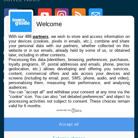
Facebook
Twitter
Youtube
Instagram
RSS
Newsletter
Welcome
With our 488
partners
, we wish to store and access information on
ENTREPRISE
À PROPOS
your devices (cookies, pixels in emails, etc.), combine and share
your personal data with our partners, whether collected on this
website or in our emails, already held by some of us, or obtained
Qui sommes nous
La rédaction
later, including in other contexts.
Processing this data (identifiers, browsing, preferences, purchases,
Mentions légales et CGU
Contact
loyalty programs, IP, postal addresses and emails, phone, precise
geolocation, etc.) allows developing and offering you services,
Confidentialité et Cookies
content, commercial offers and ads across your devices and
screens (including by email, post, SMS, phone, audio, and video),
Préférences cookies
personalising them, measuring their performance, and analysing
audiences.
You can "accept all" and withdraw your consent at any time via the
"cookie" icon
. You can also "set detailed preferences" and object to
processing activities not subject to consent. These choices remain
valid for 6 months.
powered by
© 2026 Galaxie Media Tous droits réservés
Accept all