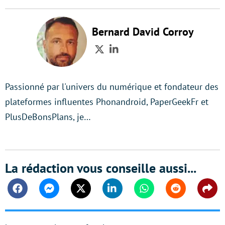
Bernard David Corroy
Twitter
LinkedIn
Passionné par l'univers du numérique et fondateur des
plateformes influentes Phonandroid, PaperGeekFr et
PlusDeBonsPlans, je…
La rédaction vous conseille aussi...
Facebook
Messenger
Twitter
Linkedin
Whatsapp
Reddit
Shar